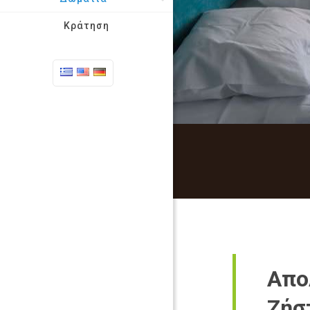
Κράτηση
Απο
Ζήσ