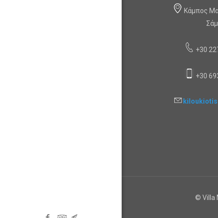
Κάμπος Μα
Σά
+30 22
+30 69
kiloukiot
© Vill