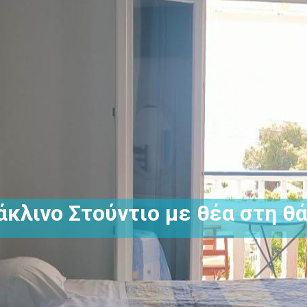
άκλινο Στούντιο με θέα στη θ