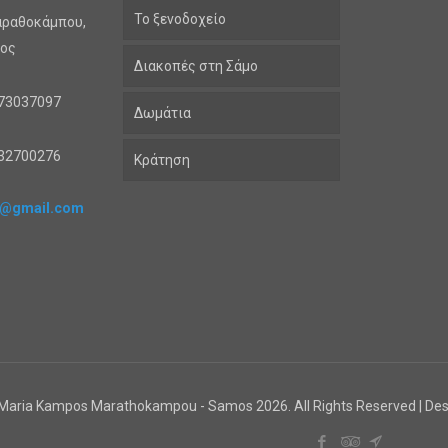
Το ξενοδοχείο
ραθοκάμπου,
μος
Διακοπές στη Σάμο
73037097
Δωμάτια
32700276
Κράτηση
is@gmail.com
a Maria Kampos Marathokampou - Samos
2026. All Rights Reserved | D