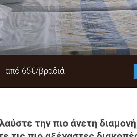
από 65€/βραδιά
λαύστε την πιο άνετη διαμονή
τε τις πιο αξέχαστες διακοπέ